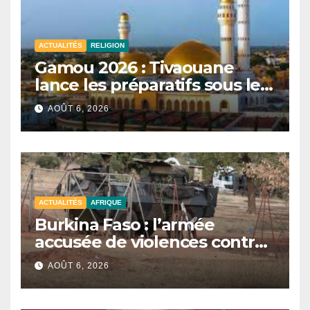
ACTUALITÉS
RELIGION
Gamou 2026 : Tivaouane
lance les préparatifs sous le
signe de l’unité et du Tawhid.
AOÛT 6, 2026
ACTUALITÉS
AFRIQUE
Burkina Faso : l’armée
accusée de violences contre
des civils après une attaque
AOÛT 6, 2026
jihadiste.