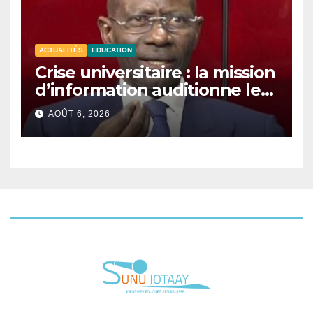
ACTUALITÉS
EDUCATION
Crise universitaire : la mission
d’information auditionne le
ministre Boubacar Camara.
AOÛT 6, 2026