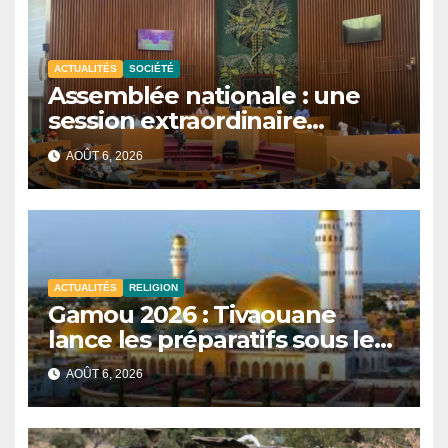
ACTUALITÉS
SOCIÉTÉ
Assemblée nationale : une
session extraordinaire
convoquée le 10 août avec
AOÛT 6, 2026
plusieurs commissions
d’enquête à l’ordre du jour.
ACTUALITÉS
RELIGION
Gamou 2026 : Tivaouane
lance les préparatifs sous le
signe de l’unité et du Tawhid.
AOÛT 6, 2026