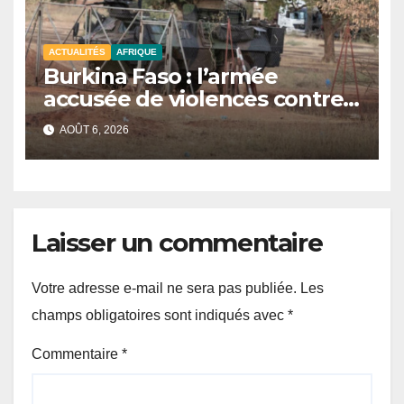
ACTUALITÉS
AFRIQUE
Burkina Faso : l’armée
accusée de violences contre
des civils après une attaque
AOÛT 6, 2026
jihadiste.
Laisser un commentaire
Votre adresse e-mail ne sera pas publiée.
Les
champs obligatoires sont indiqués avec
*
Commentaire
*