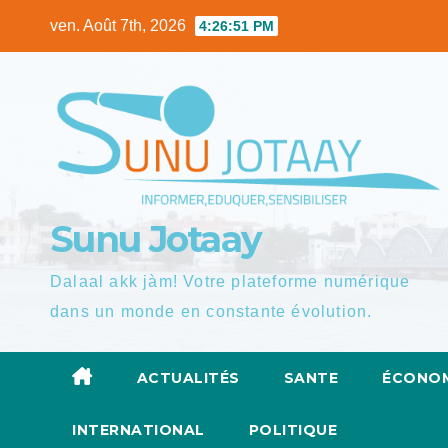
Skip
ven. Août 7th, 2026
4:26:51 PM
to
content
Sunu Jotaay
Dalaal akk jàm! Votre plateforme numérique
dans un monde en constante évolution.
ACTUALITÉS
SANTE
ÉCONOM
INTERNATIONAL
POLITIQUE