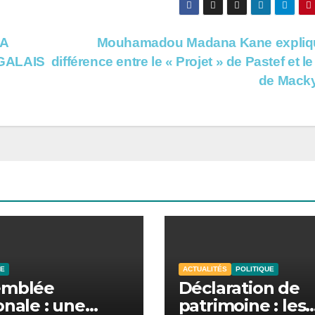
 A
Mouhamadou Madana Kane expliqu
GALAIS
différence entre le « Projet » de Pastef et l
de Mac
UE
ACTUALITÉS
POLITIQUE
emblée
Déclaration de
onale : une
patrimoine : les