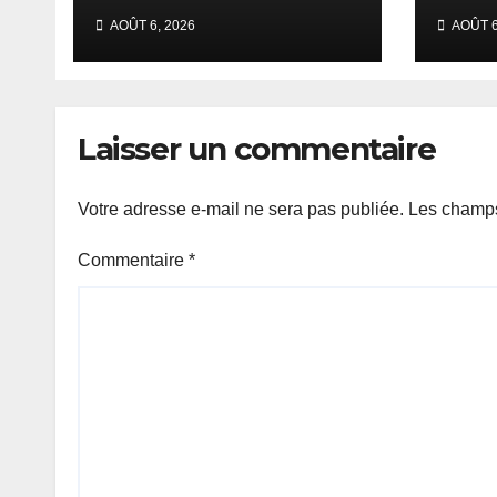
réclame un
sess
AOÛT 6, 2026
AOÛT 6
calendrier électoral
extr
et redoute un
s’ou
report du scrutin.
text
l’or
Laisser un commentaire
Votre adresse e-mail ne sera pas publiée.
Les champs
Commentaire
*