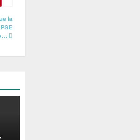
e la
e PSE
ky…