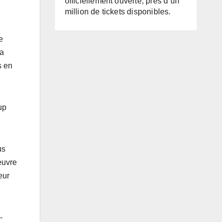
officiellement ouverte, près d’un
million de tickets disponibles.
e
la
s en
up
us
’œuvre
eur
-