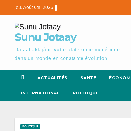
Skip
jeu. Août 6th, 2026
to
content
Sunu Jotaay
Dalaal akk jàm! Votre plateforme numérique
dans un monde en constante évolution.
ACTUALITÉS
SANTE
ÉCONOM
INTERNATIONAL
POLITIQUE
POLITIQUE