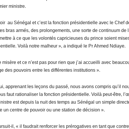
ier ministre.
oir au Sénégal et c’est la fonction présidentielle avec le Chef d
nt des bras armés, des prolongements, une sorte de continuum de 
ermettre à ce que les volontés capricieuses du prince soient mise
identielle. Voilà notre malheur », a indiqué le Pr Ahmed Ndiaye.
e misère et ce n’est pas pour rien que j’ai accueilli avec beauco
 des pouvoirs entre les différentes institutions ».
’hui, apprenant les leçons du passé, nous avons compris qu’il no
us faut rationaliser la fonction présidentielle. Voilà peut-être, l
nistre est depuis la nuit des temps au Sénégal un simple direct
aire un centre de pouvoir ou une station de décision ».
suit-il, « il faudrait renforcer les prérogatives en tant que contre