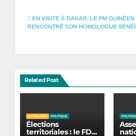
Navigation
EN VISITE À DAKAR, LE PM GUINÉEN
RENCONTRÉ SON HOMOLOGUE SÉNÉ
de
l’article
Related Post
ACTUALITÉS
POLITIQUE
POLITIQ
Élections
Ass
territoriales : le FDR
nati