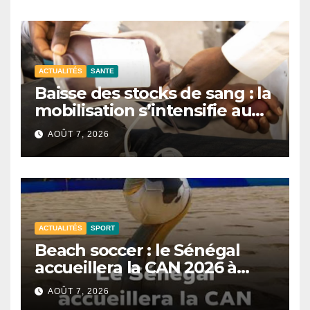
ACTUALITÉS
SANTE
Baisse des stocks de sang : la
mobilisation s’intensifie au
CNTS de Dakar.
AOÛT 7, 2026
ACTUALITÉS
SPORT
Beach soccer : le Sénégal
accueillera la CAN 2026 à
Dakar.
AOÛT 7, 2026