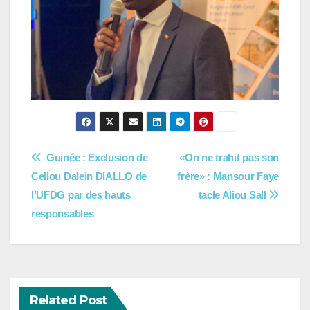
Navigation
Guinée : Exclusion de
«On ne trahit pas son
Cellou Dalein DIALLO de
frère» : Mansour Faye
de
l’UFDG par des hauts
tacle Aliou Sall
l’article
responsables
Related Post