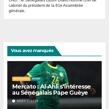
ONU : le Sénégalais Djibril Diallo nommé chef de
cabinet du président de la 81e Assemblée
générale.
Vous avez manqués
ACTUALITÉS
SPORT
Mercato : Al-Ahli s’intéresse
au Sénégalais Pape Guèye
AOÛT 7, 2026