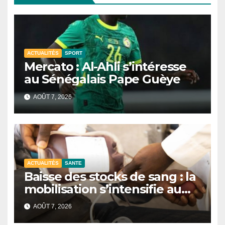
ACTUALITÉS
SPORT
Mercato : Al-Ahli s’intéresse
au Sénégalais Pape Guèye
AOÛT 7, 2026
ACTUALITÉS
SANTE
Baisse des stocks de sang : la
mobilisation s’intensifie au
CNTS de Dakar.
AOÛT 7, 2026