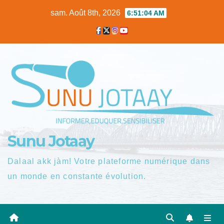
Skip
sam. Août 8th, 2026
6:51:04 AM
to
content
Sunu Jotaay
Dalaal akk jàm! Votre plateforme numérique dans
un monde en constante évolution.