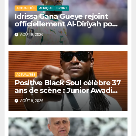
ACTUALITÉS
AFRIQUE
SPORT
Idrissa Gana Gueye rejoint
officiellement Al-Diriyah pour
une saison
AOÛT 9, 2026
ACTUALITÉS
Positive Black Soul célèbre 37
ans de scène : Junior Awadi
face à un héritage
AOÛT 9, 2026
générationnel