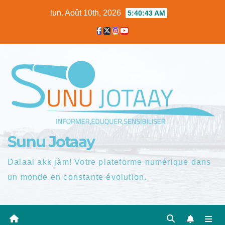
Skip
lun. Août 10th, 2026
5:40:44 AM
to
content
Sunu Jotaay
Dalaal akk jàm! Votre plateforme numérique dans
un monde en constante évolution.