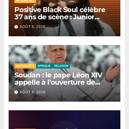
ACTUALITÉS
Positive Black Soul célèbre
37 ans de scène : Junior
Awadi face à un héritage
AOÛT 9, 2026
générationnel
ACTUALITÉS
AFRIQUE
RELIGION
Soudan : le pape Léon XIV
appelle à l’ouverture de
couloirs humanitaires
AOÛT 9, 2026