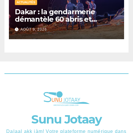
ACTUALITÉS
Dakar : la gendarmerie
démantèle 60 abris et
interpelle 27 personnes
AOÛT 9, 2026
Sunu Jotaay
Dalaal akk jàm! Votre plateforme numérique dans