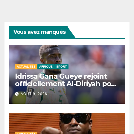
Vous avez manqués
ACTUALITÉS
AFRIQUE
SPORT
Idrissa Gana Gueye rejoint
officiellement Al-Diriyah pour
une saison
AOÛT 9, 2026