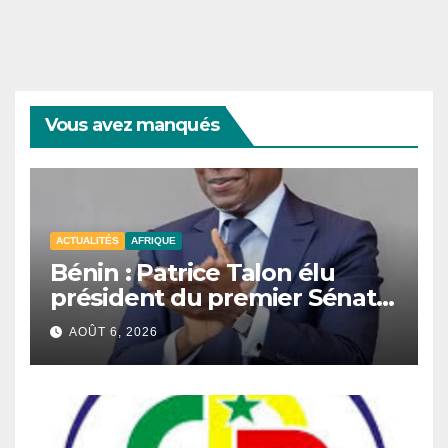
Vous avez manqués
ACTUALITÉS
AFRIQUE
Bénin : Patrice Talon élu
président du premier Sénat
de l’histoire du pays.
AOÛT 6, 2026