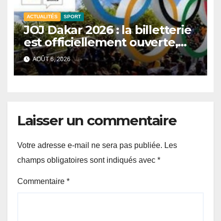
ACTUALITÉS
SPORT
JOJ Dakar 2026 : la billetterie
est officiellement ouverte,
près d’un million de tickets
AOÛT 6, 2026
disponibles.
Laisser un commentaire
Votre adresse e-mail ne sera pas publiée.
Les
champs obligatoires sont indiqués avec
*
Commentaire
*