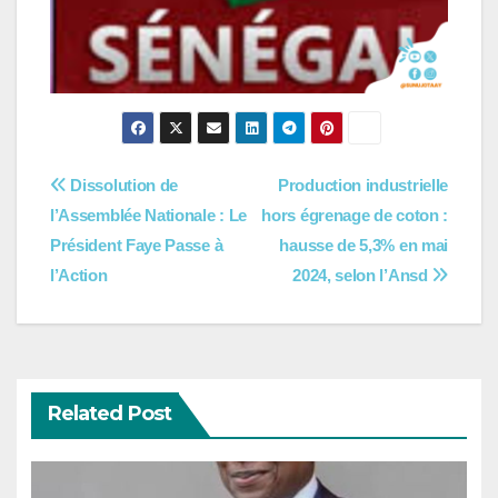
Navigation
Dissolution de
Production industrielle
l’Assemblée Nationale : Le
hors égrenage de coton :
de
Président Faye Passe à
hausse de 5,3% en mai
l’article
l’Action
2024, selon l’Ansd
Related Post