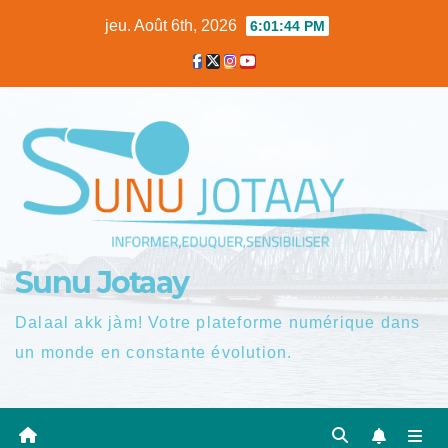
Skip
jeu. Août 6th, 2026
6:01:45 PM
to
content
Sunu Jotaay
Dalaal akk jàm! Votre plateforme numérique dans
un monde en constante évolution.