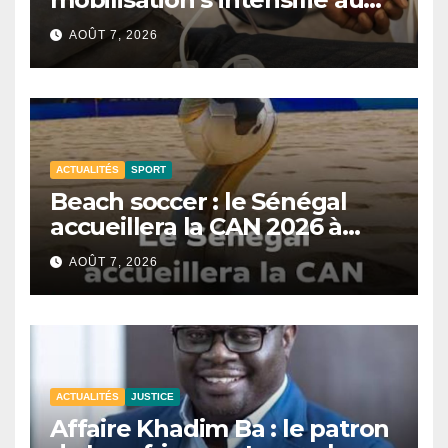
CNTS de Dakar.
AOÛT 7, 2026
ACTUALITÉS
SPORT
Beach soccer : le Sénégal
accueillera la CAN 2026 à
Dakar.
AOÛT 7, 2026
ACTUALITÉS
JUSTICE
Affaire Khadim Ba : le patron