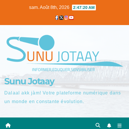
Skip
sam. Août 8th, 2026
2:47:20 AM
to
content
Sunu Jotaay
Dalaal akk jàm! Votre plateforme numérique dans
un monde en constante évolution.