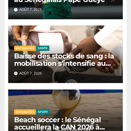
AOÛT 7, 2026
ACTUALITÉS
SANTE
Baisse des stocks de sang : la
mobilisation s’intensifie au
CNTS de Dakar.
AOÛT 7, 2026
ACTUALITÉS
SPORT
Beach soccer : le Sénégal
accueillera la CAN 2026 à