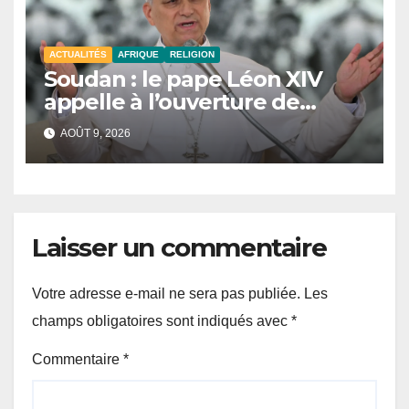
ACTUALITÉS
AFRIQUE
RELIGION
Soudan : le pape Léon XIV
appelle à l’ouverture de
couloirs humanitaires
AOÛT 9, 2026
Laisser un commentaire
Votre adresse e-mail ne sera pas publiée.
Les
champs obligatoires sont indiqués avec
*
Commentaire
*