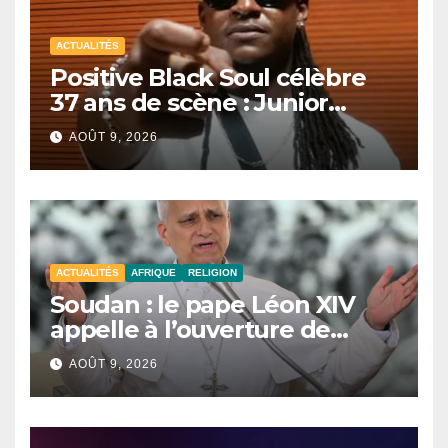
ACTUALITÉS
Positive Black Soul célèbre
37 ans de scène : Junior
Awadi face à un héritage
AOÛT 9, 2026
générationnel
ACTUALITÉS
AFRIQUE
RELIGION
Soudan : le pape Léon XIV
appelle à l’ouverture de
couloirs humanitaires
AOÛT 9, 2026