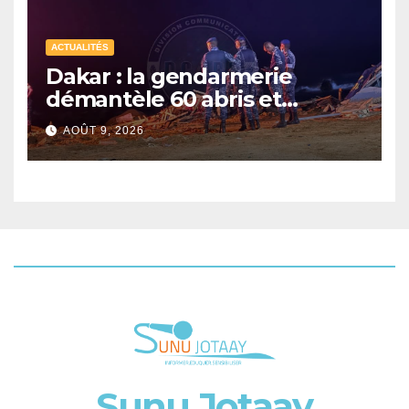
ACTUALITÉS
Dakar : la gendarmerie
démantèle 60 abris et
interpelle 27 personnes
AOÛT 9, 2026
Sunu Jotaay