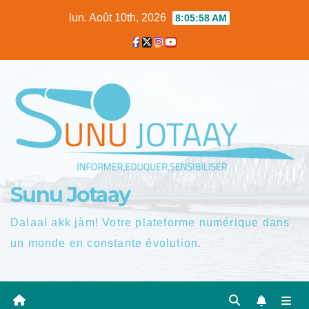
Skip
lun. Août 10th, 2026
8:05:59 AM
to
content
Sunu Jotaay
Dalaal akk jàm! Votre plateforme numérique dans
un monde en constante évolution.