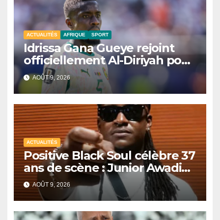
ACTUALITÉS
AFRIQUE
SPORT
Idrissa Gana Gueye rejoint
officiellement Al-Diriyah pour
une saison
AOÛT 9, 2026
ACTUALITÉS
Positive Black Soul célèbre 37
ans de scène : Junior Awadi
face à un héritage
AOÛT 9, 2026
générationnel