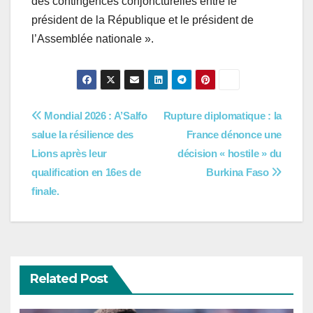
des contingences conjoncturelles entre le
président de la République et le président de
l’Assemblée nationale ».
Navigation
Mondial 2026 : A’Salfo
Rupture diplomatique : la
salue la résilience des
France dénonce une
de
Lions après leur
décision « hostile » du
l’article
qualification en 16es de
Burkina Faso
finale.
Related Post