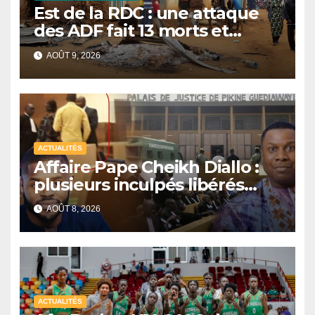
Est de la RDC : une attaque
des ADF fait 13 morts et
réduit un village en cendres
AOÛT 9, 2026
ACTUALITÉS
Affaire Pape Cheikh Diallo :
plusieurs inculpés libérés
après un non-lieu partiel
AOÛT 8, 2026
ACTUALITÉS