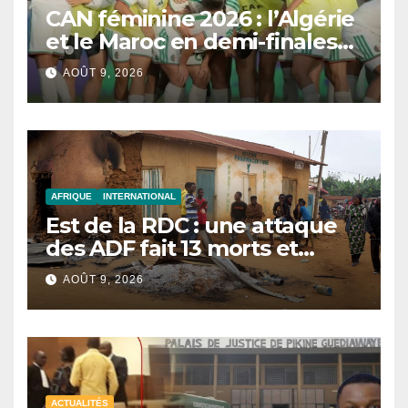
CAN féminine 2026 : l’Algérie
et le Maroc en demi-finales
et au Mondial 2027
AOÛT 9, 2026
AFRIQUE
INTERNATIONAL
Est de la RDC : une attaque
des ADF fait 13 morts et
réduit un village en cendres
AOÛT 9, 2026
ACTUALITÉS