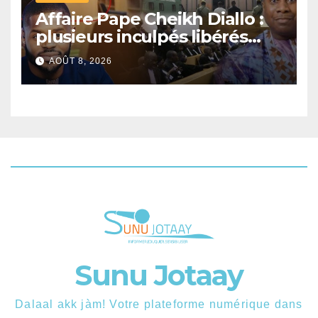
Affaire Pape Cheikh Diallo :
plusieurs inculpés libérés
après un non-lieu partiel
AOÛT 8, 2026
Sunu Jotaay
Dalaal akk jàm! Votre plateforme numérique dans