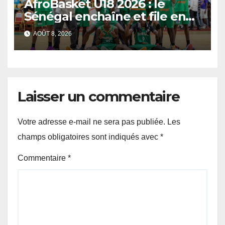
AfroBasket U18 2026 : le
Sénégal enchaîne et file en
quarts de finale
AOÛT 8, 2026
Laisser un commentaire
Votre adresse e-mail ne sera pas publiée.
Les
champs obligatoires sont indiqués avec
*
Commentaire
*