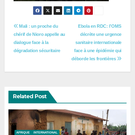
Navigation
Mali : un proche du
Ebola en RDC: l’OMS
chérif de Nioro appelle au
décrète une urgence
de
dialogue face à la
sanitaire internationale
l’article
dégradation sécuritaire
face à une épidémie qui
déborde les frontières
Related Post
AFRIQUE
INTERNATIONAL