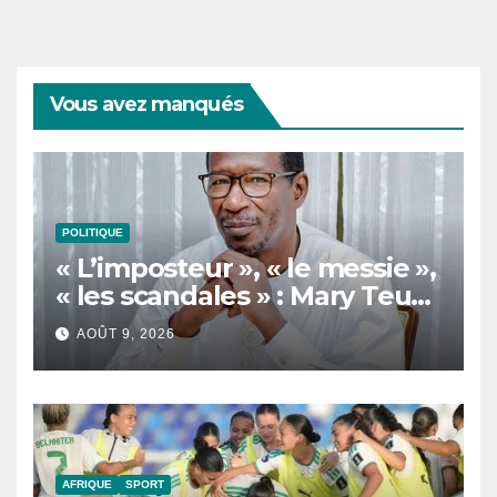
Vous avez manqués
POLITIQUE
« L’imposteur », « le messie »,
« les scandales » : Mary Teuw
Niane cible les dérives d’un
AOÛT 9, 2026
leader politique
AFRIQUE
SPORT