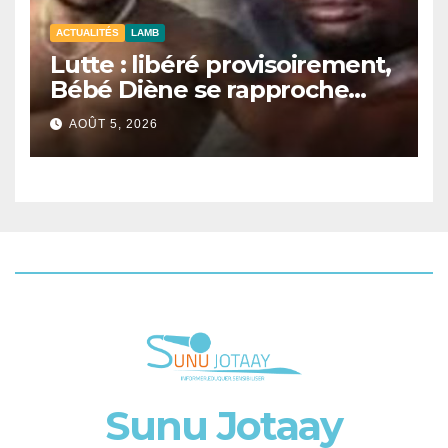
ACTUALITÉS
LAMB
Lutte : libéré provisoirement,
Bébé Diène se rapproche
d’un combat contre Zarco.
AOÛT 5, 2026
Sunu Jotaay