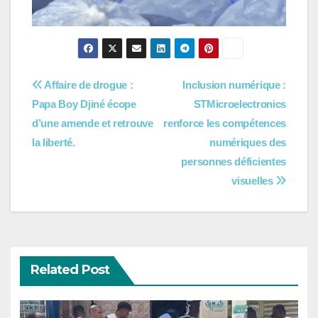
Navigation
Affaire de drogue :
Inclusion numérique :
Papa Boy Djiné écope
STMicroelectronics
de
d’une amende et retrouve
renforce les compétences
l’article
la liberté.
numériques des
personnes déficientes
visuelles
Related Post