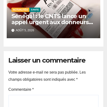
ACTUALITÉS
SANTE
Sénégal : le CNTS lance un
appel urgent aux donneurs
face à une pénurie de sang.
AOÛT 5, 2026
Laisser un commentaire
Votre adresse e-mail ne sera pas publiée.
Les
champs obligatoires sont indiqués avec
*
Commentaire
*