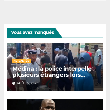
Vous avez manqués
ACTUALITÉS
Médina : la police interpelle
plusieurs étrangers lors
d’une opération de
AOÛT 5, 2026
sécurisation