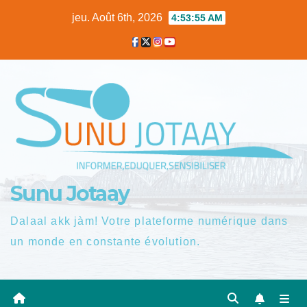
Skip
jeu. Août 6th, 2026
4:53:56 AM
to
content
Sunu Jotaay
Dalaal akk jàm! Votre plateforme numérique dans
un monde en constante évolution.