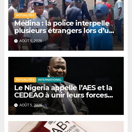
ACTUALITÉS
Médina : la police interpelle
plusieurs étrangers lors d’une
opération de sécurisation
AOÛT 5, 2026
ACTUALITÉS
INTERNATIONAL
Le Nigeria appelle l’AES et la
CEDEAO à unir leurs forces
contre le terrorisme
AOÛT 5, 2026