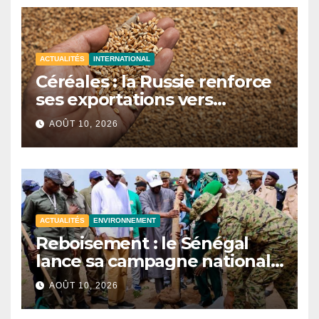
ACTUALITÉS
INTERNATIONAL
Céréales : la Russie renforce
ses exportations vers
l’Afrique et consolide son
AOÛT 10, 2026
leadership
ACTUALITÉS
ENVIRONNEMENT
Reboisement : le Sénégal
lance sa campagne nationale
2026 à Nioro du Rip
AOÛT 10, 2026