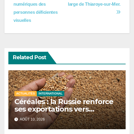
l’article
numériques des
large de Thiaroye-sur-Mer.
personnes déficientes
visuelles
Related Post
ACTUALITÉS
INTERNATIONAL
Céréales : la Russie renforce
ses exportations vers
l’Afrique et consolide son
AOÛT 10, 2026
leadership