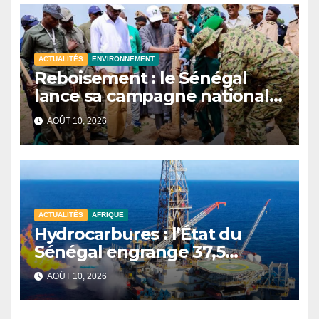
ACTUALITÉS
ENVIRONNEMENT
Reboisement : le Sénégal
lance sa campagne nationale
2026 à Nioro du Rip
AOÛT 10, 2026
ACTUALITÉS
AFRIQUE
Hydrocarbures : l’État du
Sénégal engrange 37,5
milliards FCFA de recettes au
AOÛT 10, 2026
premier semestre 2025