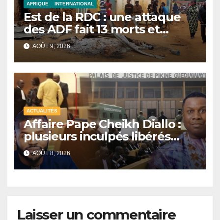
AFRIQUE
INTERNATIONAL
Est de la RDC : une attaque
des ADF fait 13 morts et
réduit un village en cendres
AOÛT 9, 2026
ACTUALITÉS
Affaire Pape Cheikh Diallo :
plusieurs inculpés libérés
après un non-lieu partiel
AOÛT 8, 2026
Laisser un commentaire