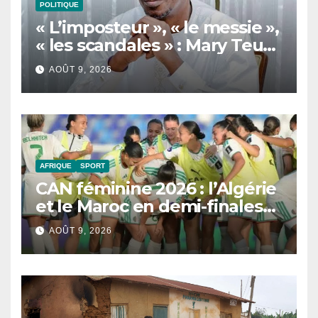
POLITIQUE
« L’imposteur », « le messie »,
« les scandales » : Mary Teuw
Niane cible les dérives d’un
AOÛT 9, 2026
leader politique
AFRIQUE
SPORT
CAN féminine 2026 : l’Algérie
et le Maroc en demi-finales
et au Mondial 2027
AOÛT 9, 2026