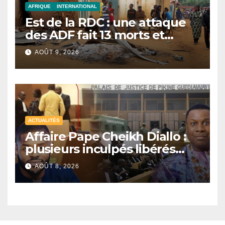
AFRIQUE
INTERNATIONAL
Est de la RDC : une attaque
des ADF fait 13 morts et
réduit un village en cendres
AOÛT 9, 2026
ACTUALITÉS
Affaire Pape Cheikh Diallo :
plusieurs inculpés libérés
après un non-lieu partiel
AOÛT 8, 2026