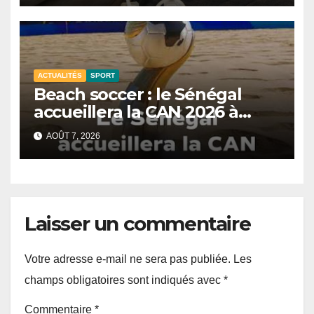
ACTUALITÉS
SPORT
Beach soccer : le Sénégal
accueillera la CAN 2026 à
Dakar.
AOÛT 7, 2026
Laisser un commentaire
Votre adresse e-mail ne sera pas publiée.
Les
champs obligatoires sont indiqués avec
*
Commentaire
*