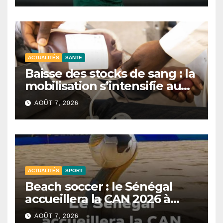
ACTUALITÉS
SANTE
Baisse des stocks de sang : la
mobilisation s’intensifie au
CNTS de Dakar.
AOÛT 7, 2026
ACTUALITÉS
SPORT
Beach soccer : le Sénégal
accueillera la CAN 2026 à
Dakar.
AOÛT 7, 2026