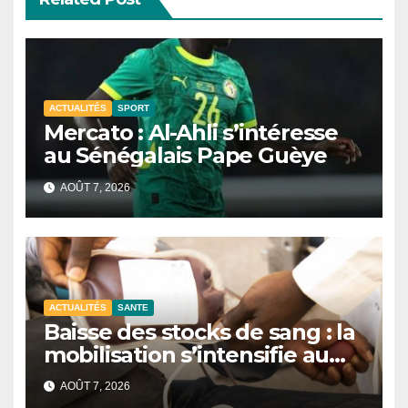
ACTUALITÉS
SPORT
Mercato : Al-Ahli s’intéresse
au Sénégalais Pape Guèye
AOÛT 7, 2026
ACTUALITÉS
SANTE
Baisse des stocks de sang : la
mobilisation s’intensifie au
CNTS de Dakar.
AOÛT 7, 2026