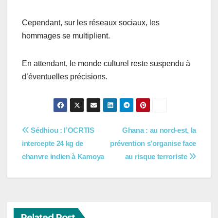
Cependant, sur les réseaux sociaux, les
hommages se multiplient.
En attendant, le monde culturel reste suspendu à
d’éventuelles précisions.
Navigation
Sédhiou : l’OCRTIS
Ghana : au nord-est, la
intercepte 24 kg de
prévention s’organise face
de
chanvre indien à Kamoya
au risque terroriste
l’article
Related Post