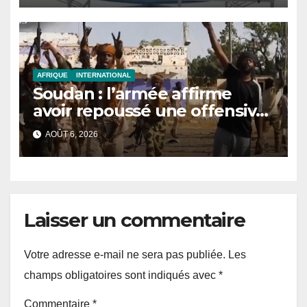
AFRIQUE
INTERNATIONAL
Soudan : l’armée affirme
avoir repoussé une offensive
des FSR au Darfour
AOÛT 6, 2026
occidental
Laisser un commentaire
Votre adresse e-mail ne sera pas publiée.
Les
champs obligatoires sont indiqués avec
*
Commentaire
*