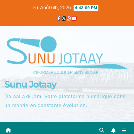
Skip
jeu. Août 6th, 2026
4:43:10 PM
to
content
Sunu Jotaay
Dalaal akk jàm! Votre plateforme numérique dans
un monde en constante évolution.