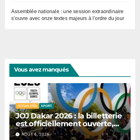
Assemblée nationale : une session extraordinaire
s’ouvre avec onze textes majeurs à l’ordre du jour
Vous avez manqués
ACTUALITÉS
SPORT
JOJ Dakar 2026 : la billetterie
est officiellement ouverte,
près d’un million de tickets
AOÛT 6, 2026
disponibles.