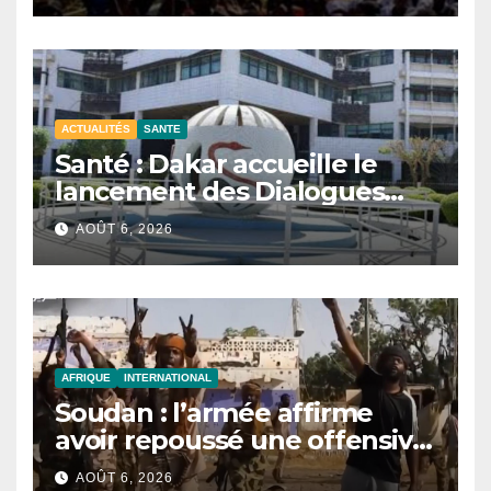
ACTUALITÉS
SANTE
Santé : Dakar accueille le
lancement des Dialogues
stratégiques sur les
AOÛT 6, 2026
réformes.
AFRIQUE
INTERNATIONAL
Soudan : l’armée affirme
avoir repoussé une offensive
des FSR au Darfour
AOÛT 6, 2026