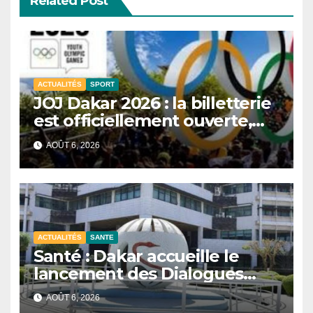
Related Post
ACTUALITÉS
SPORT
JOJ Dakar 2026 : la billetterie
est officiellement ouverte,
près d’un million de tickets
AOÛT 6, 2026
disponibles.
ACTUALITÉS
SANTE
Santé : Dakar accueille le
lancement des Dialogues
stratégiques sur les réformes.
AOÛT 6, 2026