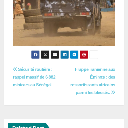
Navigation
Sécurité routière :
Frappe iranienne aux
rappel massif de 6 882
Émirats : des
de
minicars au Sénégal
ressortissants africains
l’article
parmi les blessés.