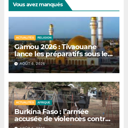
Vous avez manqués
ACTUALITÉS
RELIGION
Gamou 2026 : Tivaouane
lance les préparatifs sous le
signe de l’unité et du Tawhid.
AOÛT 6, 2026
ACTUALITÉS
AFRIQUE
Burkina Faso : l’armée
accusée de violences contre
des civils après une attaque