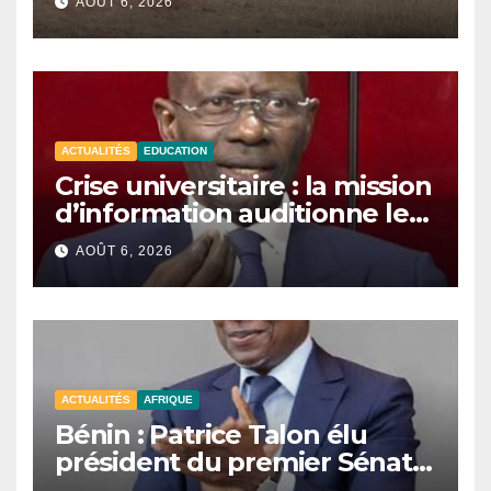
AOÛT 6, 2026
jihadiste.
ACTUALITÉS
EDUCATION
Crise universitaire : la mission
d’information auditionne le
ministre Boubacar Camara.
AOÛT 6, 2026
ACTUALITÉS
AFRIQUE
Bénin : Patrice Talon élu
président du premier Sénat
de l’histoire du pays.