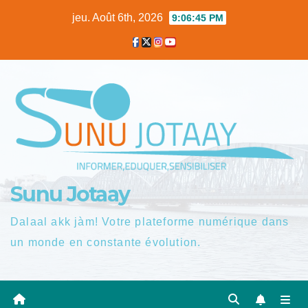
Skip
jeu. Août 6th, 2026
9:06:46 PM
to
content
Sunu Jotaay
Dalaal akk jàm! Votre plateforme numérique dans
un monde en constante évolution.