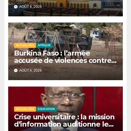
signe de l’unité et du Tawhid.
AOÛT 6, 2026
ACTUALITÉS
AFRIQUE
Burkina Faso : l’armée
accusée de violences contre
des civils après une attaque
AOÛT 6, 2026
jihadiste.
ACTUALITÉS
EDUCATION
Crise universitaire : la mission
d’information auditionne le