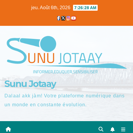
Skip
jeu. Août 6th, 2026
7:26:29 AM
to
content
Sunu Jotaay
Dalaal akk jàm! Votre plateforme numérique dans
un monde en constante évolution.