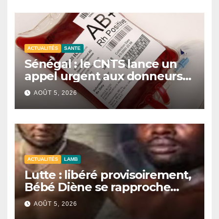
ACTUALITÉS
SANTE
Sénégal : le CNTS lance un
appel urgent aux donneurs
face à une pénurie de sang.
AOÛT 5, 2026
ACTUALITÉS
LAMB
Lutte : libéré provisoirement,
Bébé Diène se rapproche
d’un combat contre Zarco.
AOÛT 5, 2026