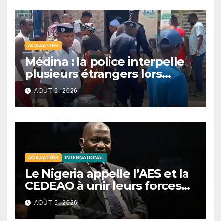
ACTUALITÉS
Médina : la police interpelle
plusieurs étrangers lors
d’une opération de
AOÛT 5, 2026
sécurisation
ACTUALITÉS
INTERNATIONAL
Le Nigeria appelle l’AES et la
CEDEAO à unir leurs forces
contre le terrorisme
AOÛT 5, 2026