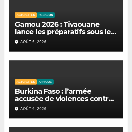
ACTUALITÉS
RELIGION
Gamou 2026 : Tivaouane
lance les préparatifs sous le
signe de l’unité et du Tawhid.
AOÛT 6, 2026
ACTUALITÉS
AFRIQUE
Burkina Faso : l’armée
accusée de violences contre
des civils après une attaque
AOÛT 6, 2026
jihadiste.