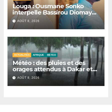
Louga : Ousmane Sonko
interpelle Bassirou Diomaye
Faye sur la date des élections
AOÛT 8, 2026
locales
ACTUALITÉS
AFRIQUE
METEO
Météo : des pluies et des
orages attendus à Dakar et
dans plusieurs localités ce
AOÛT 8, 2026
samedi