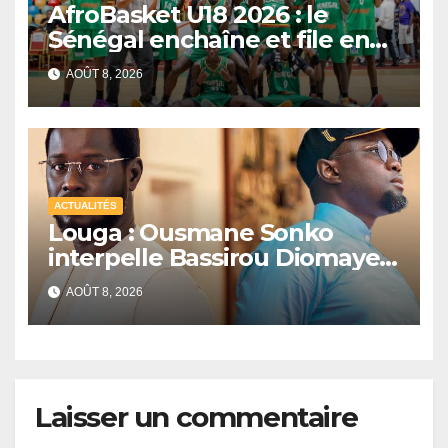
AfroBasket U18 2026 : le
Sénégal enchaîne et file en
quarts de finale
AOÛT 8, 2026
ACTUALITÉS
Louga : Ousmane Sonko
interpelle Bassirou Diomaye
Faye sur la date des élections
AOÛT 8, 2026
locales
Laisser un commentaire