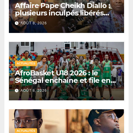
Affaire Pape Cheikh Diallo :
plusieurs inculpés libérés
après un non-lieu partiel
AOÛT 8, 2026
ACTUALITÉS
AfroBasket U18 2026 : le
Sénégal enchaîne et file en
quarts de finale
AOÛT 8, 2026
ACTUALITÉS