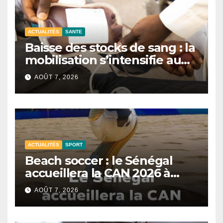
ACTUALITÉS
SANTE
Baisse des stocks de sang : la
mobilisation s’intensifie au
CNTS de Dakar.
AOÛT 7, 2026
ACTUALITÉS
SPORT
Beach soccer : le Sénégal
accueillera la CAN 2026 à
Dakar.
AOÛT 7, 2026