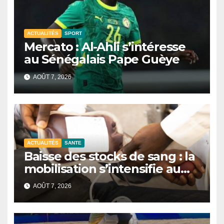
ACTUALITÉS
SPORT
Mercato : Al-Ahli s’intéresse
au Sénégalais Pape Guèye
AOÛT 7, 2026
ACTUALITÉS
SANTE
Baisse des stocks de sang : la
mobilisation s’intensifie au
CNTS de Dakar.
AOÛT 7, 2026