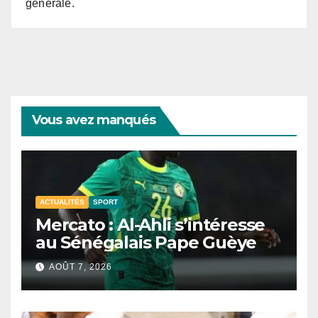
générale.
Vous avez manqués
ACTUALITÉS
SPORT
Mercato : Al-Ahli s’intéresse
au Sénégalais Pape Guèye
AOÛT 7, 2026