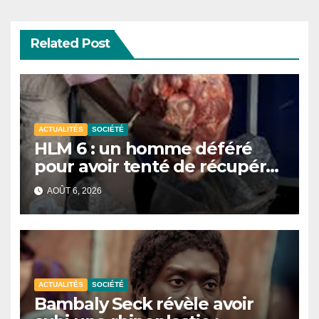
Related Post
ACTUALITÉS
SOCIÉTÉ
HLM 6 : un homme déféré
pour avoir tenté de récupérer
et revendre de la viande
AOÛT 6, 2026
impropre à la consommation
ACTUALITÉS
SOCIÉTÉ
Bambaly Seck révèle avoir