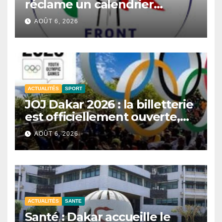
réclame un calendrier
électoral et redoute un
AOÛT 6, 2026
report du scrutin.
ACTUALITÉS
SPORT
JOJ Dakar 2026 : la billetterie
est officiellement ouverte,
près d’un million de tickets
AOÛT 6, 2026
disponibles.
ACTUALITÉS
SANTE
Santé : Dakar accueille le