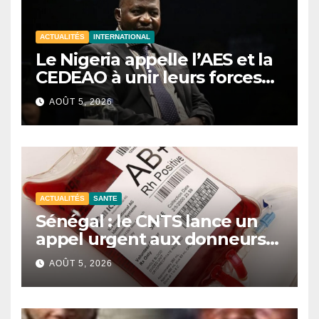
ACTUALITÉS
INTERNATIONAL
Le Nigeria appelle l’AES et la
CEDEAO à unir leurs forces
contre le terrorisme
AOÛT 5, 2026
ACTUALITÉS
SANTE
Sénégal : le CNTS lance un
appel urgent aux donneurs
face à une pénurie de sang.
AOÛT 5, 2026