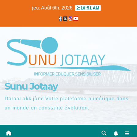
Skip
jeu. Août 6th, 2026
2:10:52 AM
to
content
Sunu Jotaay
Dalaal akk jàm! Votre plateforme numérique dans
un monde en constante évolution.