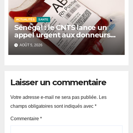
ACTUALITÉS
SANTE
Sénégal : le CNTS lance un
appel urgent aux donneurs
face à une pénurie de sang.
AOÛT 5, 2026
Laisser un commentaire
Votre adresse e-mail ne sera pas publiée.
Les
champs obligatoires sont indiqués avec
*
Commentaire
*