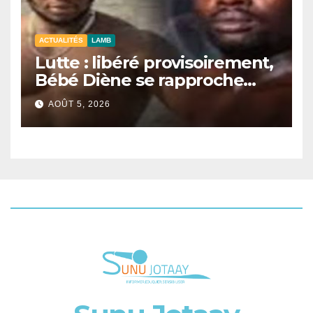
ACTUALITÉS
LAMB
Lutte : libéré provisoirement,
Bébé Diène se rapproche
d’un combat contre Zarco.
AOÛT 5, 2026