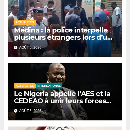
ACTUALITÉS
Médina : la police interpelle
plusieurs étrangers lors d’une
opération de sécurisation
AOÛT 5, 2026
ACTUALITÉS
INTERNATIONAL
Le Nigeria appelle l’AES et la
CEDEAO à unir leurs forces
contre le terrorisme
AOÛT 5, 2026