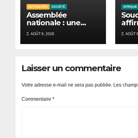
ACTUALITÉS
SOCIÉTÉ
AFRIQUE
Assemblée
Soud
nationale : une
affi
session
repo
AOÛT 6, 2026
AOÛT 6
extraordinaire
offe
convoquée le 10
au D
août avec plusieurs
occi
commissions
Laisser un commentaire
d’enquête à l’ordre
du jour.
Votre adresse e-mail ne sera pas publiée.
Les champs
Commentaire
*