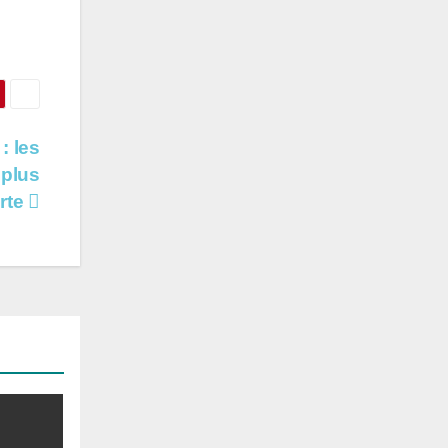
: les
 plus
orte