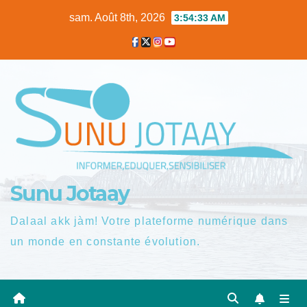
Skip
sam. Août 8th, 2026
3:54:34 AM
to
content
Sunu Jotaay
Dalaal akk jàm! Votre plateforme numérique dans
un monde en constante évolution.