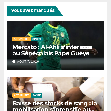
Vous avez manqués
ACTUALITÉS
SPORT
Mercato : Al-Ahli s’intéresse
au Sénégalais Pape Guèye
AOÛT 7, 2026
ACTUALITÉS
SANTE
Baisse des stocks de sang : la
mobilisation s’intensifie au