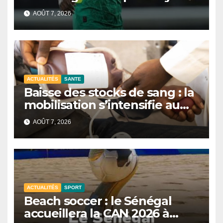
AOÛT 7, 2026
ACTUALITÉS
SANTE
Baisse des stocks de sang : la
mobilisation s’intensifie au
CNTS de Dakar.
AOÛT 7, 2026
ACTUALITÉS
SPORT
Beach soccer : le Sénégal
accueillera la CAN 2026 à