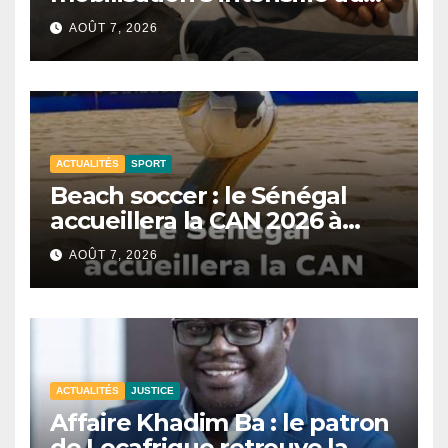
CNTS de Dakar.
AOÛT 7, 2026
ACTUALITÉS
SPORT
Beach soccer : le Sénégal
accueillera la CAN 2026 à
Dakar.
AOÛT 7, 2026
ACTUALITÉS
JUSTICE
Affaire Khadim Ba : le patron
de Locafrique retrouve la