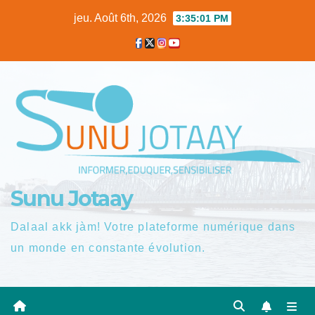
Skip
jeu. Août 6th, 2026
3:35:02 PM
to
content
Sunu Jotaay
Dalaal akk jàm! Votre plateforme numérique dans
un monde en constante évolution.