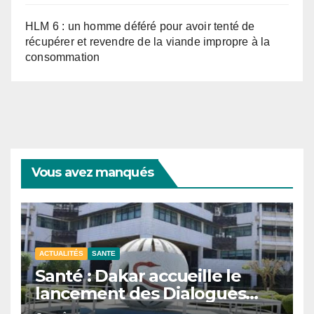
HLM 6 : un homme déféré pour avoir tenté de
récupérer et revendre de la viande impropre à la
consommation
Vous avez manqués
ACTUALITÉS
SANTE
Santé : Dakar accueille le
lancement des Dialogues
stratégiques sur les