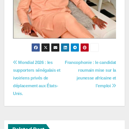
Navigation
Mondial 2026 : les
Francophonie : le candidat
supporters sénégalais et
roumain mise sur la
de
ivoiriens privés de
jeunesse africaine et
l’article
déplacement aux États-
l’emploi
Unis.