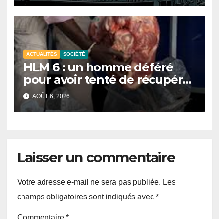
économiques
ACTUALITÉS
SOCIÉTÉ
HLM 6 : un homme déféré
pour avoir tenté de récupérer
et revendre de la viande
AOÛT 6, 2026
impropre à la consommation
Laisser un commentaire
Votre adresse e-mail ne sera pas publiée.
Les
champs obligatoires sont indiqués avec
*
Commentaire
*