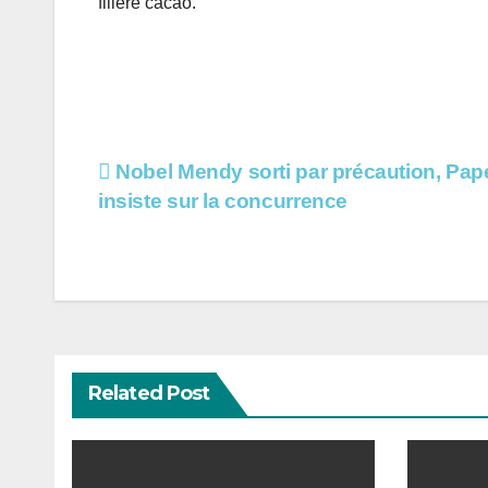
filière cacao.
Navigation
Nobel Mendy sorti par précaution, Pap
insiste sur la concurrence
de
l’article
Related Post