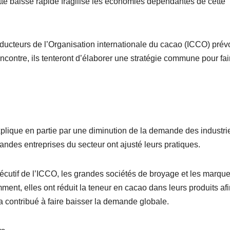
ette baisse rapide fragilise les économies dépendantes de cette
ucteurs de l’Organisation internationale du cacao (ICCO) prév
ncontre, ils tenteront d’élaborer une stratégie commune pour fai
plique en partie par une diminution de la demande des industrie
andes entreprises du secteur ont ajusté leurs pratiques.
xécutif de l’ICCO, les grandes sociétés de broyage et les marqu
ent, elles ont réduit la teneur en cacao dans leurs produits af
 a contribué à faire baisser la demande globale.