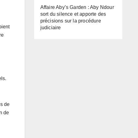
Affaire Aby’s Garden : Aby Ndour
sort du silence et apporte des
précisions sur la procédure
oient
judiciaire
re
ls.
es de
in de