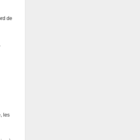
ord de
.
, les