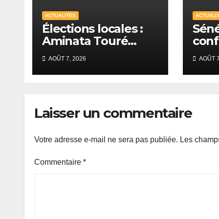
ACTUALITÉS
ACTUALI
Élections locales :
Séné
Aminata Touré
conf
estime que
rent
AOÛT 7, 2026
AOÛT 7
Diomaye Faye peut
auri
légalement
Sud
organiser le scrutin
en 2027
Laisser un commentaire
Votre adresse e-mail ne sera pas publiée.
Les champs
Commentaire
*