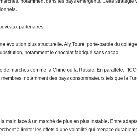
x marchés, notamment dans les pays émergents. Cette stratégie 
ionnels.
nouveaux partenaires
ne évolution plus structurelle. Aly Touré, porte-parole du collèg
substitution, notamment le chocolat fabriqué sans cacao.
ête de marchés comme la Chine ou la Russie. En parallèle, l’IC
ux membres, notamment des pays consommateurs tels que la Tur
 la main face à un marché de plus en plus instable. Entre adapt
erchent à limiter les effets d’une volatilité qui menace durableme