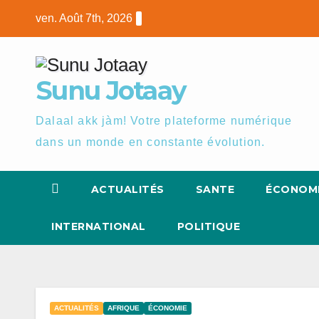
Skip
ven. Août 7th, 2026
to
content
Sunu Jotaay
Dalaal akk jàm! Votre plateforme numérique
dans un monde en constante évolution.
ACTUALITÉS
SANTE
ÉCONOM
INTERNATIONAL
POLITIQUE
ACTUALITÉS
AFRIQUE
ÉCONOMIE