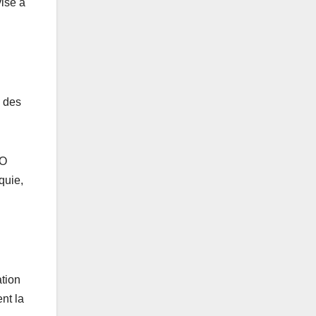
vise à
e des
CO
quie,
ation
nt la