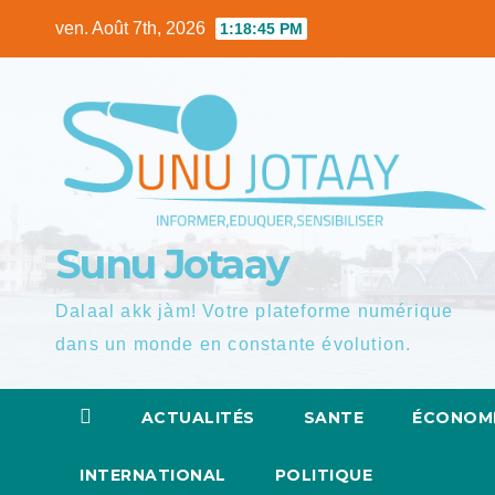
Skip
ven. Août 7th, 2026
1:18:46 PM
to
content
Sunu Jotaay
Dalaal akk jàm! Votre plateforme numérique
dans un monde en constante évolution.
ACTUALITÉS
SANTE
ÉCONOM
INTERNATIONAL
POLITIQUE