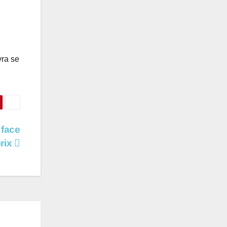
vra se
 face
prix