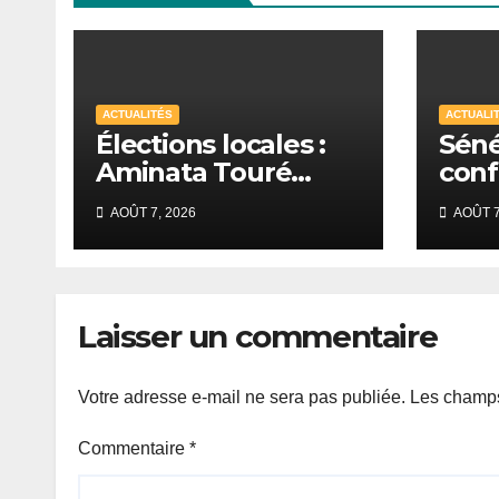
ACTUALITÉS
ACTUALI
Élections locales :
Séné
Aminata Touré
conf
estime que
rent
AOÛT 7, 2026
AOÛT 7
Diomaye Faye peut
auri
légalement
Sud
organiser le scrutin
en 2027
Laisser un commentaire
Votre adresse e-mail ne sera pas publiée.
Les champs
Commentaire
*