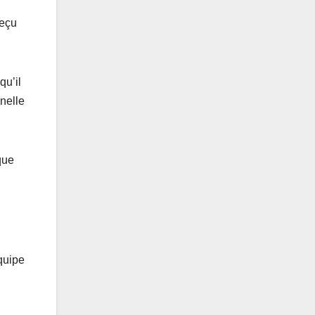
reçu
qu’il
nnelle
que
quipe