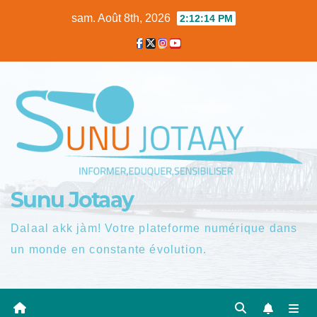
Skip
sam. Août 8th, 2026
2:12:15 PM
to
content
Sunu Jotaay
Dalaal akk jàm! Votre plateforme numérique dans
un monde en constante évolution.