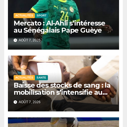
ACTUALITÉS
SPORT
Mercato : Al-Ahli s’intéresse
au Sénégalais Pape Guèye
AOÛT 7, 2026
ACTUALITÉS
SANTE
Baisse des stocks de sang : la
mobilisation s’intensifie au
CNTS de Dakar.
AOÛT 7, 2026