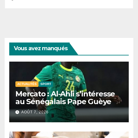
Vous avez manqués
ACTUALITÉS
SPORT
Mercato : Al-Ahli s’intéresse
au Sénégalais Pape Guèye
AOÛT 7, 2026