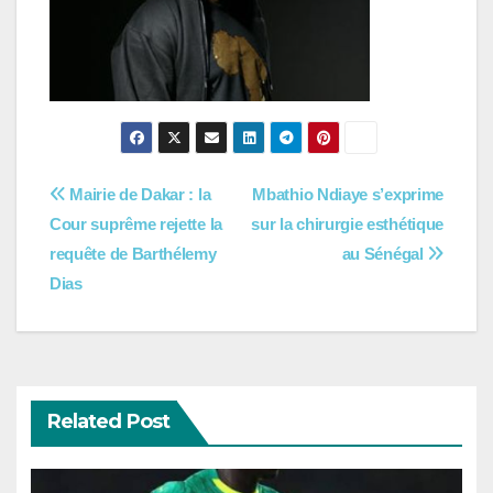
Navigation
Mairie de Dakar : la
Mbathio Ndiaye s’exprime
Cour suprême rejette la
sur la chirurgie esthétique
de
requête de Barthélemy
au Sénégal
l’article
Dias
Related Post