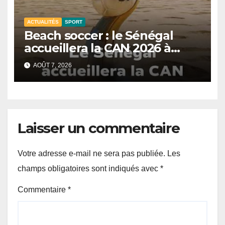
ACTUALITÉS
SPORT
Beach soccer : le Sénégal
accueillera la CAN 2026 à
Dakar.
AOÛT 7, 2026
Laisser un commentaire
Votre adresse e-mail ne sera pas publiée.
Les
champs obligatoires sont indiqués avec
*
Commentaire
*