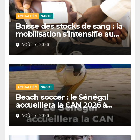
ACTUALITÉS
SANTE
Baisse des stocks de sang : la
mobilisation s’intensifie au
CNTS de Dakar.
AOÛT 7, 2026
ACTUALITÉS
SPORT
Beach soccer : le Sénégal
accueillera la CAN 2026 à
Dakar.
AOÛT 7, 2026