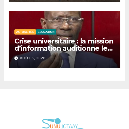
ACTUALITÉS
EDUCATION
Crise universitaire : la mission
d’information auditionne le
ministre Boubacar Camara.
AOÛT 6, 2026