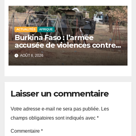
ACTUALITÉS
AFRIQUE
Burkina Faso : l’armée
accusée de violences contre
des civils après une attaque
AOÛT 6, 2026
jihadiste.
Laisser un commentaire
Votre adresse e-mail ne sera pas publiée.
Les
champs obligatoires sont indiqués avec
*
Commentaire
*