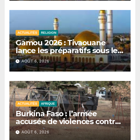
d’enquête à l’ordre du jour.
ACTUALITÉS
RELIGION
Gamou 2026 : Tivaouane
lance les préparatifs sous le
signe de l’unité et du Tawhid.
AOÛT 6, 2026
ACTUALITÉS
AFRIQUE
Burkina Faso : l’armée
accusée de violences contre
des civils après une attaque
AOÛT 6, 2026
jihadiste.