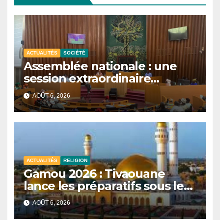
ACTUALITÉS
SOCIÉTÉ
Assemblée nationale : une
session extraordinaire
convoquée le 10 août avec
AOÛT 6, 2026
plusieurs commissions
d’enquête à l’ordre du jour.
ACTUALITÉS
RELIGION
Gamou 2026 : Tivaouane
lance les préparatifs sous le
signe de l’unité et du Tawhid.
AOÛT 6, 2026