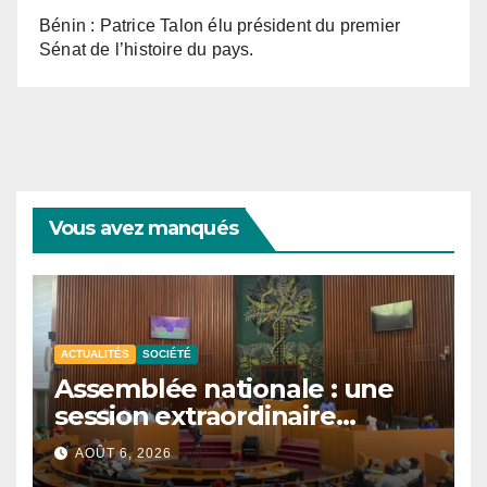
Bénin : Patrice Talon élu président du premier
Sénat de l’histoire du pays.
Vous avez manqués
ACTUALITÉS
SOCIÉTÉ
Assemblée nationale : une
session extraordinaire
convoquée le 10 août avec
AOÛT 6, 2026
plusieurs commissions