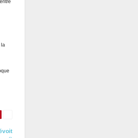
entre
 la
voque
évoit