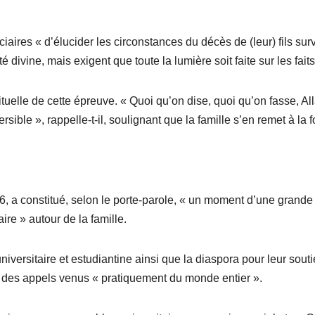
ciaires « d’élucider les circonstances du décès de (leur) fils su
 divine, mais exigent que toute la lumière soit faite sur les faits
uelle de cette épreuve. « Quoi qu’on dise, quoi qu’on fasse, Al
rsible », rappelle-t-il, soulignant que la famille s’en remet à la fo
26, a constitué, selon le porte-parole, « un moment d’une grande
ire » autour de la famille.
iversitaire et estudiantine ainsi que la diaspora pour leur souti
çoit des appels venus « pratiquement du monde entier ».