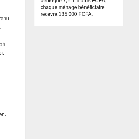
débloque 7,2 milliards FCFA,
chaque ménage bénéficiaire
recevra 135 000 FCFA.
rvenu
.
lah
i.
en.