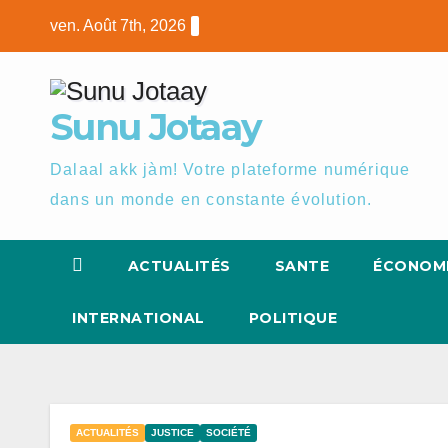
Skip
ven. Août 7th, 2026
to
content
Sunu Jotaay
Dalaal akk jàm! Votre plateforme numérique
dans un monde en constante évolution.
ACTUALITÉS
SANTE
ÉCONOM
INTERNATIONAL
POLITIQUE
ACTUALITÉS
JUSTICE
SOCIÉTÉ