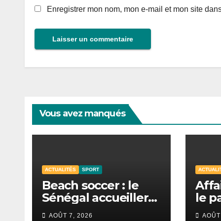
Enregistrer mon nom, mon e-mail et mon site dan
Vous avez manqués
ACTUALITÉS
SPORT
ACTUALI
Beach soccer : le
Affa
Sénégal accueillera
le p
la CAN 2026 à
Loca
AOÛT 7, 2026
AOÛT 