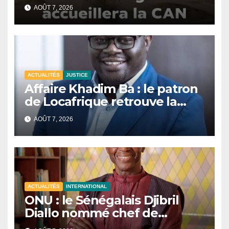
Dakar.
AOÛT 7, 2026
ACTUALITÉS
JUSTICE
Affaire Khadim Ba : le patron
de Locafrique retrouve la
liberté.
AOÛT 7, 2026
ACTUALITÉS
INTERNATIONAL
ONU : le Sénégalais Djibril
Diallo nommé chef de
cabinet du président de la