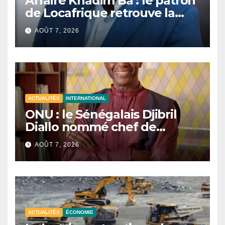
Affaire Khadim Ba : le patron
de Locafrique retrouve la
liberté.
AOÛT 7, 2026
ACTUALITÉS
INTERNATIONAL
ONU : le Sénégalais Djibril
Diallo nommé chef de
cabinet du président de la
AOÛT 7, 2026
81e Assemblée générale.
ACTUALITÉS
ÉCONOMIE