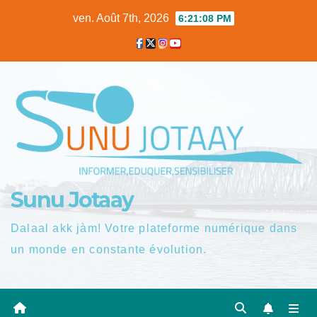
Skip
ven. Août 7th, 2026
6:21:09 PM
to
content
Sunu Jotaay
Dalaal akk jàm! Votre plateforme numérique dans
un monde en constante évolution.