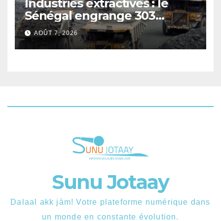
Industries extractives : le
Sénégal engrange 303
milliards FCFA de revenus au
AOÛT 7, 2026
premier semestre 2025.
Sunu Jotaay
Dalaal akk jàm! Votre plateforme numérique dans
un monde en constante évolution.