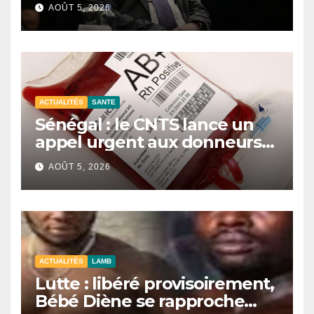
contre le terrorisme
AOÛT 5, 2026
ACTUALITÉS
SANTE
Sénégal : le CNTS lance un
appel urgent aux donneurs
face à une pénurie de sang.
AOÛT 5, 2026
ACTUALITÉS
LAMB
Lutte : libéré provisoirement,
Bébé Diène se rapproche