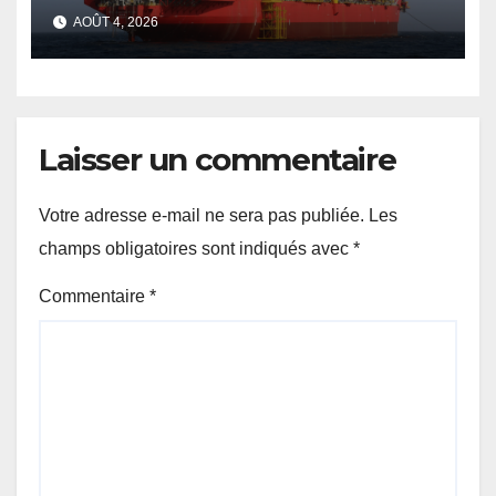
les chiffres avancés sur les
AOÛT 4, 2026
revenus pétroliers
Laisser un commentaire
Votre adresse e-mail ne sera pas publiée.
Les
champs obligatoires sont indiqués avec
*
Commentaire
*