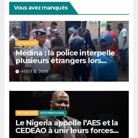
Vous avez manqués
ACTUALITÉS
Médina : la police interpelle
plusieurs étrangers lors
d’une opération de
AOÛT 5, 2026
sécurisation
ACTUALITÉS
INTERNATIONAL
Le Nigeria appelle l’AES et la
CEDEAO à unir leurs forces