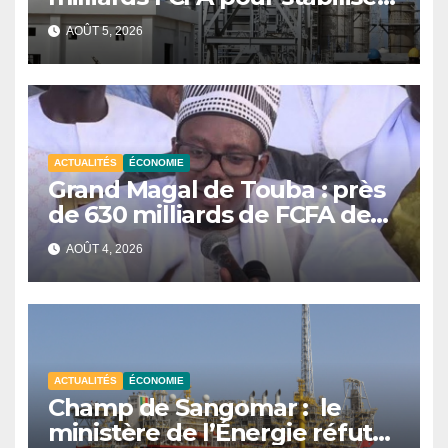
les prix de l’énergie en 2026
AOÛT 5, 2026
ACTUALITÉS
ÉCONOMIE
Grand Magal de Touba : près
de 630 milliards de FCFA de
retombées économiques en
AOÛT 4, 2026
2026, selon Serigne Bassirou
Abdou Khadre
ACTUALITÉS
ÉCONOMIE
Champ de Sangomar : le
ministère de l’Énergie réfute