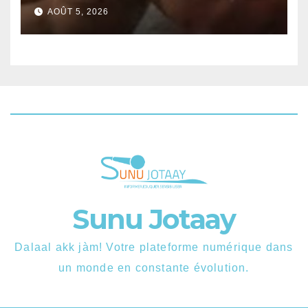
d’un combat contre Zarco.
AOÛT 5, 2026
Sunu Jotaay
Dalaal akk jàm! Votre plateforme numérique dans
un monde en constante évolution.