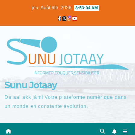
Skip
jeu. Août 6th, 2026
8:53:05 AM
to
content
Sunu Jotaay
Dalaal akk jàm! Votre plateforme numérique dans
un monde en constante évolution.