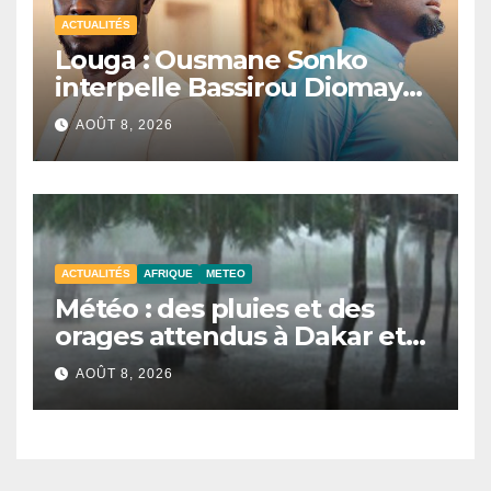
ACTUALITÉS
Louga : Ousmane Sonko
interpelle Bassirou Diomaye
Faye sur la date des élections
AOÛT 8, 2026
locales
ACTUALITÉS
AFRIQUE
METEO
Météo : des pluies et des
orages attendus à Dakar et
dans plusieurs localités ce
AOÛT 8, 2026
samedi