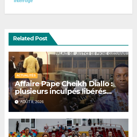
interroge
Related Post
ACTUALITÉS
Affaire Pape Cheikh Diallo :
plusieurs inculpés libérés
après un non-lieu partiel
AOÛT 8, 2026