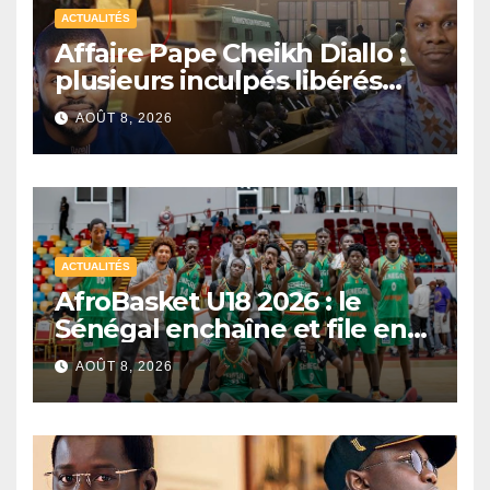
ACTUALITÉS
Affaire Pape Cheikh Diallo :
plusieurs inculpés libérés
après un non-lieu partiel
AOÛT 8, 2026
ACTUALITÉS
AfroBasket U18 2026 : le
Sénégal enchaîne et file en
quarts de finale
AOÛT 8, 2026