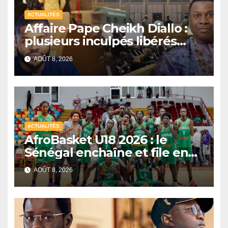
ACTUALITÉS
Affaire Pape Cheikh Diallo :
plusieurs inculpés libérés
après un non-lieu partiel
AOÛT 8, 2026
ACTUALITÉS
AfroBasket U18 2026 : le
Sénégal enchaîne et file en
quarts de finale
AOÛT 8, 2026