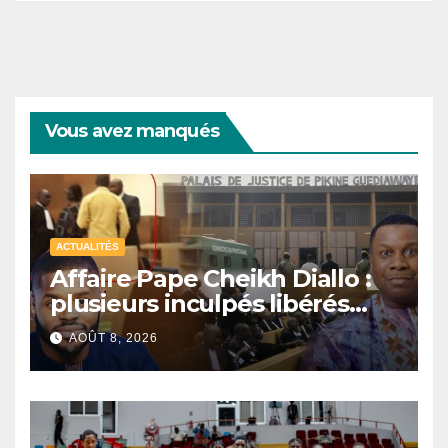
Vous avez manqués
ACTUALITÉS
Affaire Pape Cheikh Diallo :
plusieurs inculpés libérés
après un non-lieu partiel
AOÛT 8, 2026