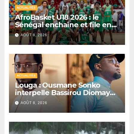
ACTUALITÉS
AfroBasket U18 2026 : le
Sénégal enchaîne et file en
quarts de finale
AOÛT 8, 2026
ACTUALITÉS
Louga : Ousmane Sonko
interpelle Bassirou Diomaye
Faye sur la date des élections
AOÛT 8, 2026
locales