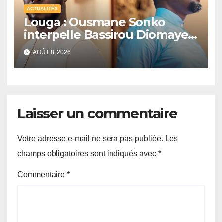
ACTUALITÉS
Louga : Ousmane Sonko
interpelle Bassirou Diomaye
Faye sur la date des élections
AOÛT 8, 2026
locales
Laisser un commentaire
Votre adresse e-mail ne sera pas publiée.
Les
champs obligatoires sont indiqués avec
*
Commentaire
*