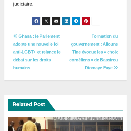
judiciaire.
Navigation
Ghana : le Parlement
Formation du
adopte une nouvelle loi
gouvernement : Alioune
de
anti-LGBT+ et relance le
Tine évoque les « choix
l’article
débat sur les droits
cornéliens » de Bassirou
humains
Diomaye Faye
Related Post