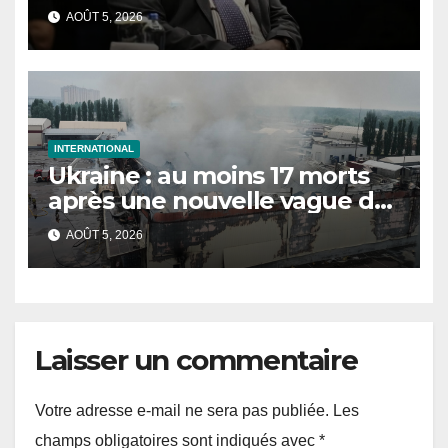
contre le terrorisme
AOÛT 5, 2026
INTERNATIONAL
Ukraine : au moins 17 morts
après une nouvelle vague de
frappes russes sur Kiev et sa
AOÛT 5, 2026
région
Laisser un commentaire
Votre adresse e-mail ne sera pas publiée.
Les
champs obligatoires sont indiqués avec
*