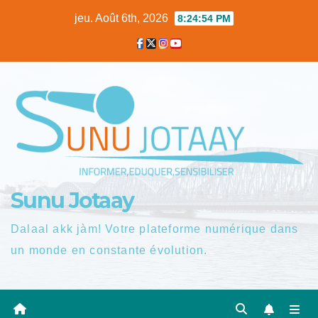
Skip
jeu. Août 6th, 2026
8:24:55 PM
to
content
Sunu Jotaay
Dalaal akk jàm! Votre plateforme numérique dans
un monde en constante évolution.