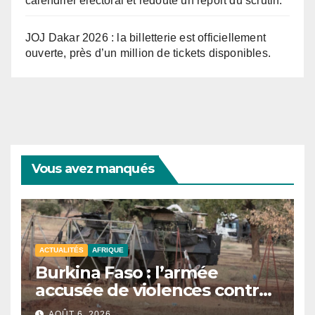
calendrier électoral et redoute un report du scrutin.
JOJ Dakar 2026 : la billetterie est officiellement
ouverte, près d’un million de tickets disponibles.
Vous avez manqués
ACTUALITÉS
AFRIQUE
Burkina Faso : l’armée
accusée de violences contre
des civils après une attaque
AOÛT 6, 2026