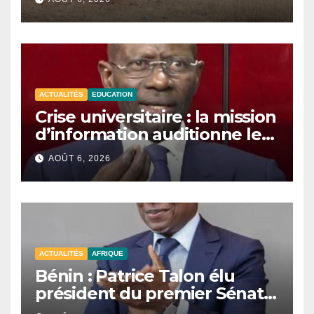
jihadiste.
ACTUALITÉS
EDUCATION
Crise universitaire : la mission
d’information auditionne le
ministre Boubacar Camara.
AOÛT 6, 2026
ACTUALITÉS
AFRIQUE
Bénin : Patrice Talon élu
président du premier Sénat
de l’histoire du pays.