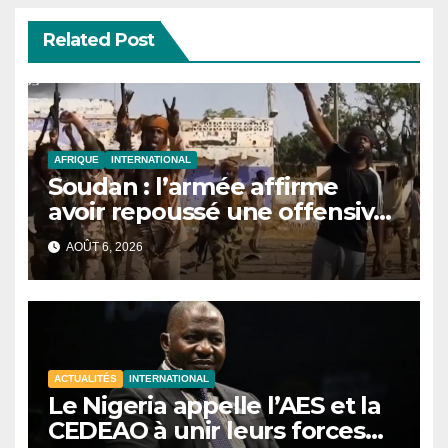
Related Post
AFRIQUE
INTERNATIONAL
Soudan : l’armée affirme
avoir repoussé une offensive
des FSR au Darfour
AOÛT 6, 2026
occidental
ACTUALITÉS
INTERNATIONAL
Le Nigeria appelle l’AES et la
CEDEAO à unir leurs forces