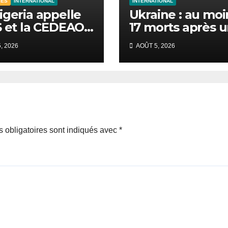
TÉS
INTERNATIONAL
INTERNATIONAL
igeria appelle
Ukraine : au moi
S et la CEDEAO
17 morts après 
ir leurs forces
nouvelle vague 
, 2026
AOÛT 5, 2026
re le terrorisme
frappes russes s
Kiev et sa régio
 obligatoires sont indiqués avec
*