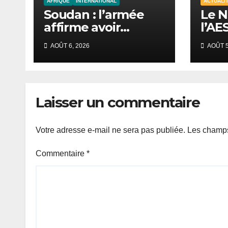
AFRIQUE
INTERNATIONAL
ACTUALI
Soudan : l’armée
Le N
affirme avoir
l’AE
repoussé une
à un
AOÛT 6, 2026
AOÛT 5
offensive des FSR
cont
au Darfour
occidental
Laisser un commentaire
Votre adresse e-mail ne sera pas publiée.
Les champs
Commentaire
*