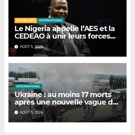
ACTUALITÉS
INTERNATIONAL
Le Nigeria appelle l’AES et la
CEDEAO à unir leurs forces
contre le terrorisme
AOÛT 5, 2026
INTERNATIONAL
Ukraine : au moins 17 morts
après une nouvelle vague de
frappes russes sur Kiev et sa
AOÛT 5, 2026
région