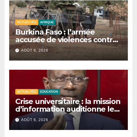
ACTUALITÉS
AFRIQUE
Burkina Faso : l’armée
accusée de violences contre
des civils après une attaque
AOÛT 6, 2026
jihadiste.
ACTUALITÉS
EDUCATION
Crise universitaire : la mission
d’information auditionne le
ministre Boubacar Camara.
AOÛT 6, 2026