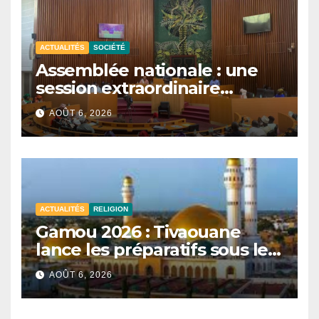
ACTUALITÉS
SOCIÉTÉ
Assemblée nationale : une
session extraordinaire
convoquée le 10 août avec
AOÛT 6, 2026
plusieurs commissions
d’enquête à l’ordre du jour.
ACTUALITÉS
RELIGION
Gamou 2026 : Tivaouane
lance les préparatifs sous le
signe de l’unité et du Tawhid.
AOÛT 6, 2026