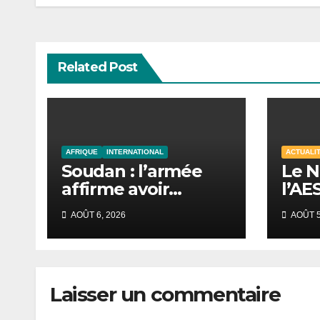
l’article
Related Post
AFRIQUE
INTERNATIONAL
ACTUALI
Soudan : l’armée
Le N
affirme avoir
l’AE
repoussé une
à un
AOÛT 6, 2026
AOÛT 5
offensive des FSR
cont
au Darfour
occidental
Laisser un commentaire