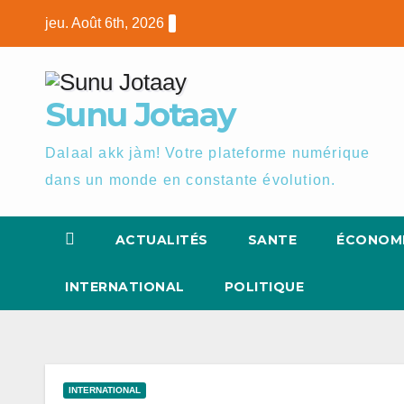
Skip
jeu. Août 6th, 2026
to
content
Sunu Jotaay
Dalaal akk jàm! Votre plateforme numérique
dans un monde en constante évolution.
ACTUALITÉS
SANTE
ÉCONOM
INTERNATIONAL
POLITIQUE
INTERNATIONAL