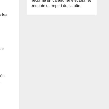
réclame un calendrier électoral et
redoute un report du scrutin.
e les
par
tés
e