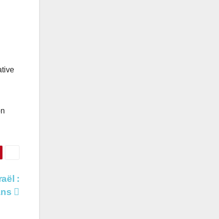
ative
on
aël :
ans