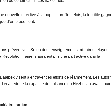
men ou certaines milices irakiennes.
 nouvelle directive à la population. Toutefois, la fébrilité gagn
risque d’embrasement.
actions préventives. Selon des renseignements militaires relayés 
 Révolution iraniens auraient pris une part active dans la
.
aalbek visent à entraver ces efforts de réarmement. Les autori
ord et à réduire la capacité de nuisance du Hezbollah avant tout
cléaire iranien