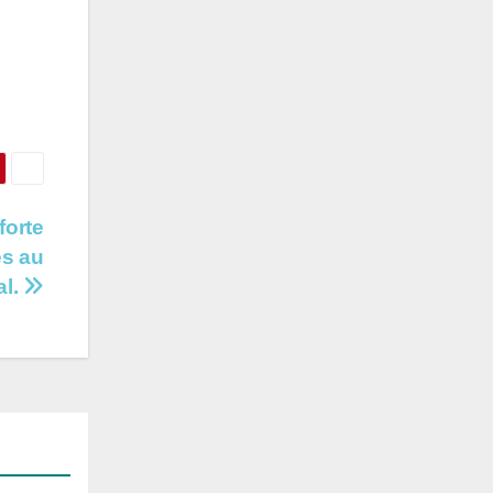
forte
es au
al.