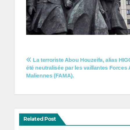
Navigation
La terroriste Abou Houzeifa, alias HIG
été neutralisée par les vaillantes Force
de
Maliennes (FAMA).
l’article
Related Post