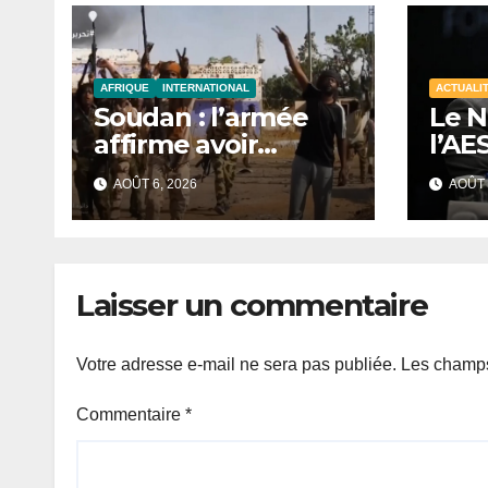
AFRIQUE
INTERNATIONAL
ACTUALI
Soudan : l’armée
Le N
affirme avoir
l’AE
repoussé une
à un
AOÛT 6, 2026
AOÛT 
offensive des FSR
cont
au Darfour
occidental
Laisser un commentaire
Votre adresse e-mail ne sera pas publiée.
Les champs
Commentaire
*