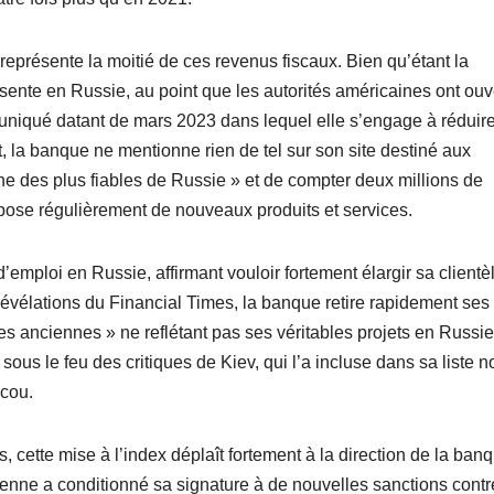
 représente la moitié de ces revenus fiscaux. Bien qu’étant la
sente en Russie, au point que les autorités américaines ont ouv
niqué datant de mars 2023 dans lequel elle s’engage à réduir
t, la banque ne mentionne rien de tel sur son site destiné aux
 une des plus fiables de Russie » et de compter deux millions de
opose régulièrement de nouveaux produits et services.
d’emploi en Russie, affirmant vouloir fortement élargir sa clientè
révélations du Financial Times, la banque retire rapidement ses
es anciennes » ne reflétant pas ses véritables projets en Russie
sous le feu des critiques de Kiev, qui l’a incluse dans sa liste n
scou.
cette mise à l’index déplaît fortement à la direction de la banq
enne a conditionné sa signature à de nouvelles sanctions contr