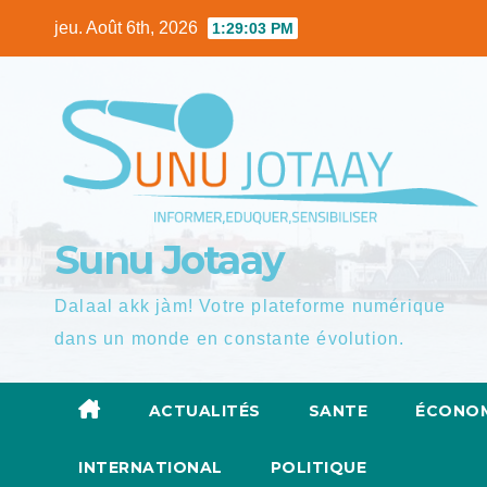
Skip
jeu. Août 6th, 2026
1:29:05 PM
to
content
Sunu Jotaay
Dalaal akk jàm! Votre plateforme numérique
dans un monde en constante évolution.
ACTUALITÉS
SANTE
ÉCONOM
INTERNATIONAL
POLITIQUE