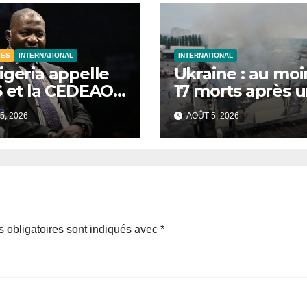
TÉS
INTERNATIONAL
INTERNATIONAL
igeria appelle
Ukraine : au moi
S et la CEDEAO
17 morts après 
ir leurs forces
nouvelle vague 
5, 2026
AOÛT 5, 2026
re le terrorisme
frappes russes s
Kiev et sa régio
 obligatoires sont indiqués avec
*