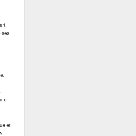
ert
e ses
le.
.
oire
ue et
e