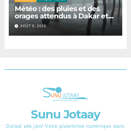
Météo : des pluies et des
orages attendus à Dakar et
dans plusieurs localités ce
AOÛT 8, 2026
samedi
Sunu Jotaay
Dalaal akk jàm! Votre plateforme numérique dans