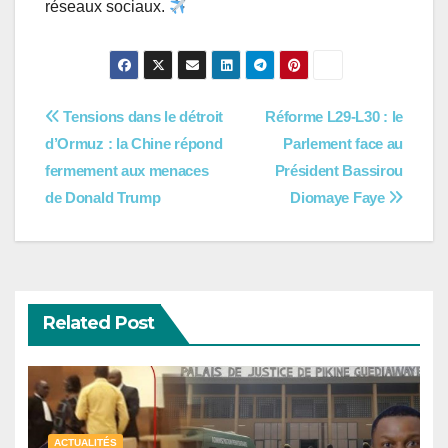
réseaux sociaux.
Navigation
Tensions dans le détroit
Réforme L29-L30 : le
d’Ormuz : la Chine répond
Parlement face au
de
fermement aux menaces
Président Bassirou
l’article
de Donald Trump
Diomaye Faye
Related Post
ACTUALITÉS