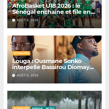
AfroBasket U18 2026 : le
Sénégal enchaîne et file en
quarts de finale
AOÛT 8, 2026
ACTUALITÉS
Louga : Ousmane Sonko
interpelle Bassirou Diomaye
Faye sur la date des élections
AOÛT 8, 2026
locales
ACTUALITÉS
AFRIQUE
METEO