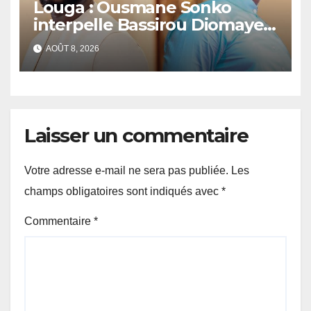
Louga : Ousmane Sonko
interpelle Bassirou Diomaye
Faye sur la date des élections
AOÛT 8, 2026
locales
Laisser un commentaire
Votre adresse e-mail ne sera pas publiée.
Les
champs obligatoires sont indiqués avec
*
Commentaire
*