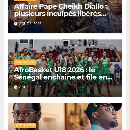
Affaire Pape Cheikh Diallo :
plusieurs inculpés libérés
après un non-lieu partiel
AOÛT 8, 2026
ACTUALITÉS
AfroBasket U18 2026 : le
Sénégal enchaîne et file en
quarts de finale
AOÛT 8, 2026
ACTUALITÉS