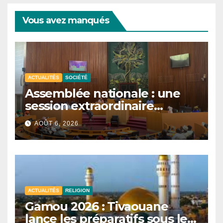
Vous avez manqués
ACTUALITÉS
SOCIÉTÉ
Assemblée nationale : une
session extraordinaire
convoquée le 10 août avec
AOÛT 6, 2026
plusieurs commissions
d’enquête à l’ordre du jour.
ACTUALITÉS
RELIGION
Gamou 2026 : Tivaouane
lance les préparatifs sous le