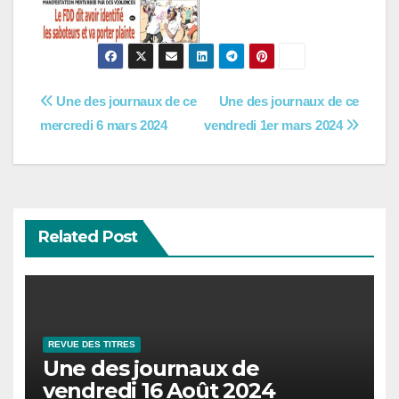
Navigation
Une des journaux de ce
Une des journaux de ce
mercredi 6 mars 2024
vendredi 1er mars 2024
de
l’article
Related Post
REVUE DES TITRES
Une des journaux de
vendredi 16 Août 2024