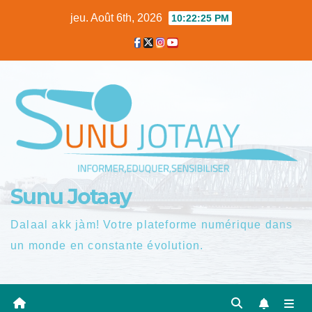
Skip
jeu. Août 6th, 2026
10:22:26 PM
to
content
Sunu Jotaay
Dalaal akk jàm! Votre plateforme numérique dans
un monde en constante évolution.