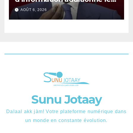
ministre Boubacar Camara.
AOÛT 6, 2026
Sunu Jotaay
Dalaal akk jàm! Votre plateforme numérique dans
un monde en constante évolution.