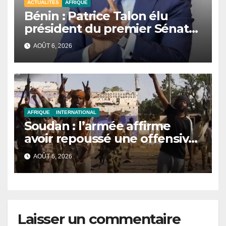
ACTUALITÉS
AFRIQUE
Bénin : Patrice Talon élu
président du premier Sénat
de l’histoire du pays.
AOÛT 6, 2026
AFRIQUE
INTERNATIONAL
Soudan : l’armée affirme
avoir repoussé une offensive
des FSR au Darfour
AOÛT 6, 2026
occidental
Laisser un commentaire