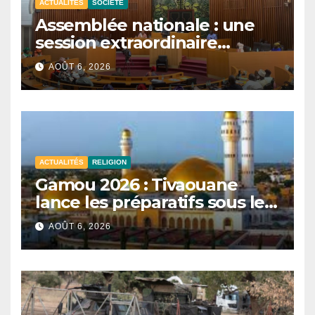
ACTUALITÉS
SOCIÉTÉ
Assemblée nationale : une
session extraordinaire
convoquée le 10 août avec
AOÛT 6, 2026
plusieurs commissions
d’enquête à l’ordre du jour.
ACTUALITÉS
RELIGION
Gamou 2026 : Tivaouane
lance les préparatifs sous le
signe de l’unité et du Tawhid.
AOÛT 6, 2026