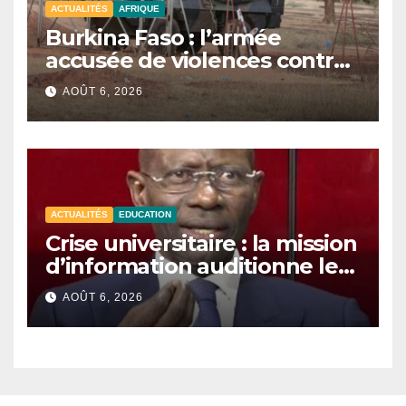
ACTUALITÉS
AFRIQUE
Burkina Faso : l’armée
accusée de violences contre
des civils après une attaque
AOÛT 6, 2026
jihadiste.
ACTUALITÉS
EDUCATION
Crise universitaire : la mission
d’information auditionne le
ministre Boubacar Camara.
AOÛT 6, 2026