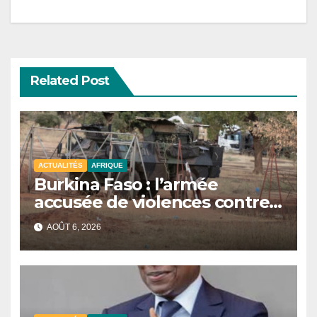
Related Post
ACTUALITÉS
AFRIQUE
Burkina Faso : l’armée
accusée de violences contre
des civils après une attaque
AOÛT 6, 2026
jihadiste.