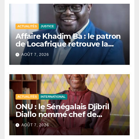
ACTUALITÉS
JUSTICE
Affaire Khadim Ba : le patron
de Locafrique retrouve la
liberté.
AOÛT 7, 2026
ACTUALITÉS
INTERNATIONAL
ONU : le Sénégalais Djibril
Diallo nommé chef de
cabinet du président de la
AOÛT 7, 2026
81e Assemblée générale.