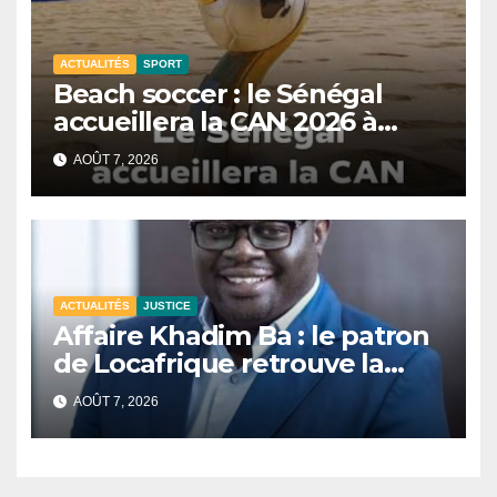
ACTUALITÉS
SPORT
Beach soccer : le Sénégal
accueillera la CAN 2026 à
Dakar.
AOÛT 7, 2026
ACTUALITÉS
JUSTICE
Affaire Khadim Ba : le patron
de Locafrique retrouve la
liberté.
AOÛT 7, 2026