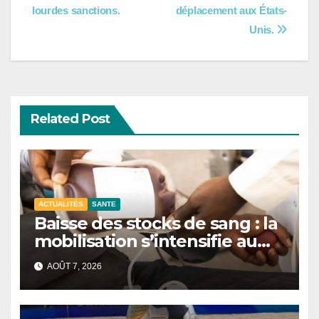
l’article
lourdes sanctions.
déplacement aux États-
Unis.
Related Post
ACTUALITÉS
SANTE
Baisse des stocks de sang : la
mobilisation s’intensifie au
CNTS de Dakar.
AOÛT 7, 2026