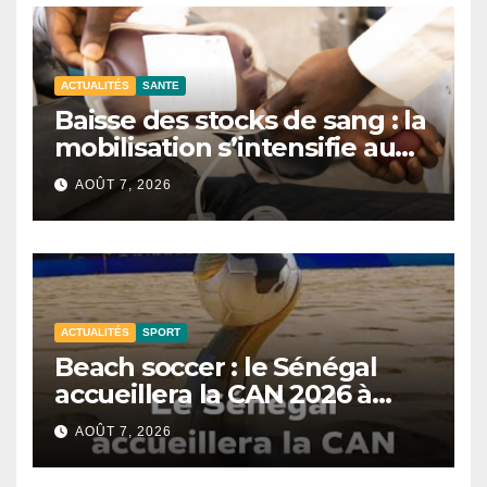
ACTUALITÉS
SANTE
Baisse des stocks de sang : la
mobilisation s’intensifie au
CNTS de Dakar.
AOÛT 7, 2026
ACTUALITÉS
SPORT
Beach soccer : le Sénégal
accueillera la CAN 2026 à
Dakar.
AOÛT 7, 2026