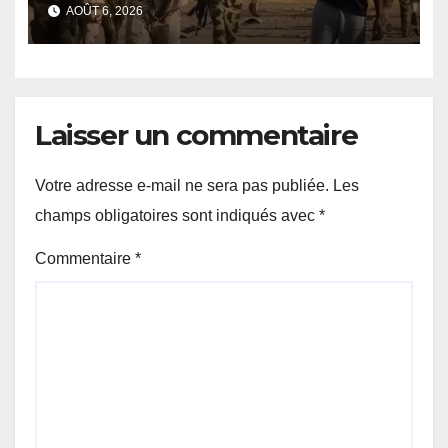
des FSR au Darfour
AOÛT 6, 2026
occidental
Laisser un commentaire
Votre adresse e-mail ne sera pas publiée.
Les
champs obligatoires sont indiqués avec
*
Commentaire
*