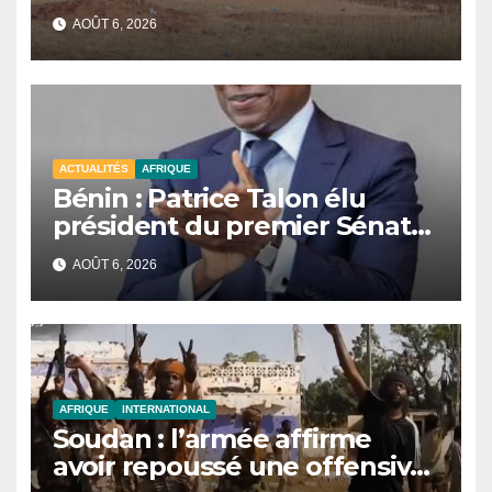
des civils après une attaque
AOÛT 6, 2026
jihadiste.
ACTUALITÉS
AFRIQUE
Bénin : Patrice Talon élu
président du premier Sénat
de l’histoire du pays.
AOÛT 6, 2026
AFRIQUE
INTERNATIONAL
Soudan : l’armée affirme
avoir repoussé une offensive