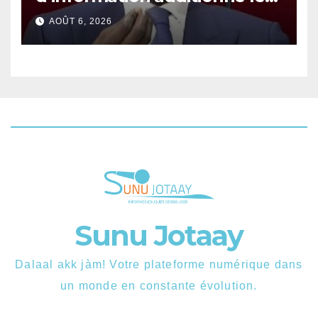
ministre Boubacar Camara.
AOÛT 6, 2026
Sunu Jotaay
Dalaal akk jàm! Votre plateforme numérique dans
un monde en constante évolution.