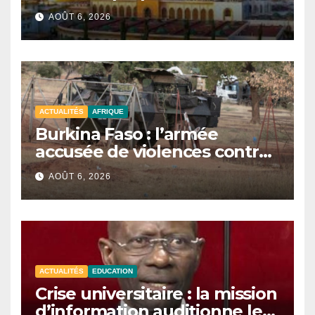
signe de l’unité et du Tawhid.
AOÛT 6, 2026
ACTUALITÉS
AFRIQUE
Burkina Faso : l’armée
accusée de violences contre
des civils après une attaque
AOÛT 6, 2026
jihadiste.
ACTUALITÉS
EDUCATION
Crise universitaire : la mission
d’information auditionne le