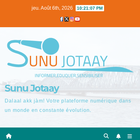
Skip
jeu. Août 6th, 2026
10:21:08 PM
to
content
Sunu Jotaay
Dalaal akk jàm! Votre plateforme numérique dans
un monde en constante évolution.