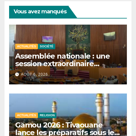
Vous avez manqués
ACTUALITÉS
SOCIÉTÉ
Assemblée nationale : une
session extraordinaire
convoquée le 10 août avec
AOÛT 6, 2026
plusieurs commissions
d’enquête à l’ordre du jour.
ACTUALITÉS
RELIGION
Gamou 2026 : Tivaouane
lance les préparatifs sous le